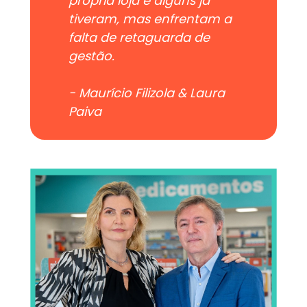
própria loja e alguns já
tiveram, mas enfrentam a
falta de retaguarda de
gestão.
- Maurício Filizola & Laura
Paiva