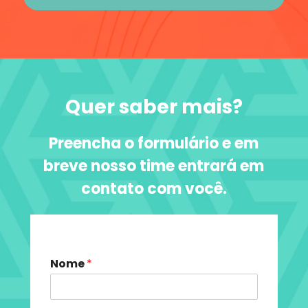
Quer saber mais?
Preencha o formulário e em
breve nosso time entrará em
contato com você.
Nome
*