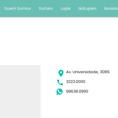
Quem Somos
Sorteio
Lojas
Natuplen
Nossos
Av. Universidade, 3089.
3223.0000
99638.0990